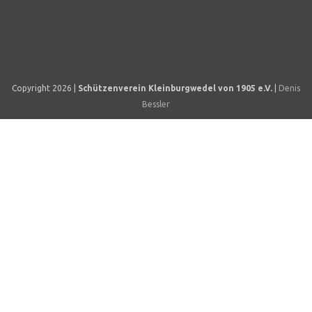
Burgstraße 23, 30938 Burgwedel / Kleinburgwedel,
presse@sv-kbw.de wenden. Für vertrauliche Anfragen
können Sie gerne auch den Postweg verwenden.
Copyright 2026 |
Schützenverein Kleinburgwedel von 1905 e.V.
|
Denis
Bessler