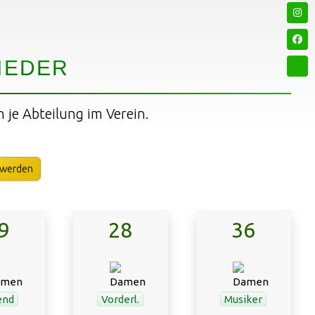
IEDER
n je Abteilung im Verein.
 werden
9
28
36
end
Vorderl.
Musiker