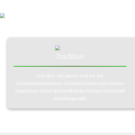
Tradition
Seit über 100 Jahren sind wir mit
Schießwettbewerben, Schützenfesten und unseren
Majestäten fester Bestandteil der Dorfgemeinschaft
Kleinburgwedel.