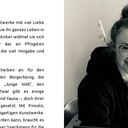
stwerke mit viel Liebe
sie ihr ganzes Leben in
ktober widmet sie sich
ür das an Pfingsten
 die viel Hingabe und
Scheiben an: für den
den Bürgerkönig, die
s „Junge Volk“, den
Zwar gibt es einige
nd Fauna –, doch ihrer
gesetzt. Mit Pinseln,
igartigen Kunstwerke.
erden kann, braucht es
lker Speckmann für die