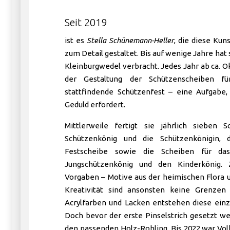
Seit 2019
ist es
Stella Schünemann-Heller
, die diese Kun
zum Detail gestaltet. Bis auf wenige Jahre hat 
Kleinburgwedel verbracht. Jedes Jahr ab ca. O
der Gestaltung der Schützenscheiben f
stattfindende Schützenfest – eine Aufgabe,
Geduld erfordert.
Mittlerweile fertigt sie jährlich sieben 
Schützenkönig und die Schützenkönigin, 
Festscheibe sowie die Scheiben für da
Jungschützenkönig und den Kinderkönig. 
Vorgaben – Motive aus der heimischen Flora u
Kreativität sind ansonsten keine Grenzen 
Acrylfarben und Lacken entstehen diese einz
Doch bevor der erste Pinselstrich gesetzt w
den passenden Holz-Rohling. Bis 2022 war Vo