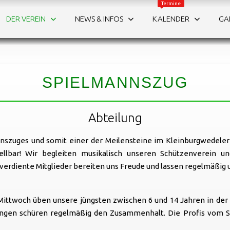
Termine
DER VEREIN
NEWS & INFOS
KALENDER
GA
onzentration | Ausdauer | Geschicklichkeit
Verantwortung
SPIELMANNSZUG
Abteilung
nnszuges und somit einer der Meilensteine im Kleinburgwedeler 
ellbar! Wir begleiten musikalisch unseren Schützenverein 
verdiente Mitglieder bereiten uns Freude und lassen regelmäßi
ittwoch üben unsere jüngsten zwischen 6 und 14 Jahren in der Z
gen schüren regelmäßig den Zusammenhalt. Die Profis vom Sp