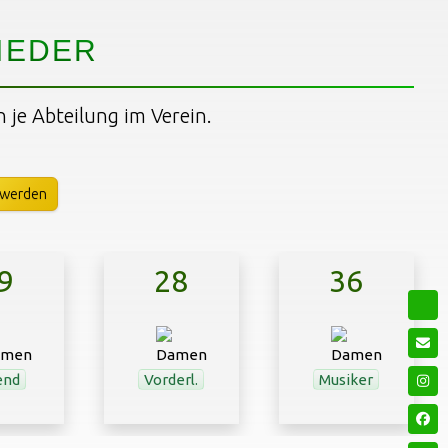
IEDER
n je Abteilung im Verein.
 werden
9
28
36
end
Vorderl.
Musiker