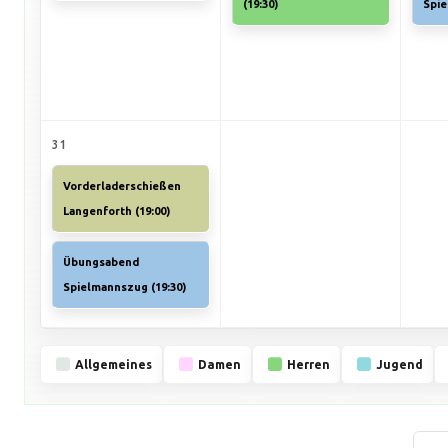
(
19:30
)
Spi
31
Vorderladerschießen
Langenforth (
19:00
)
Übungsabend
Spielmannszug (
19:30
)
Allgemeines
Damen
Herren
Jugend