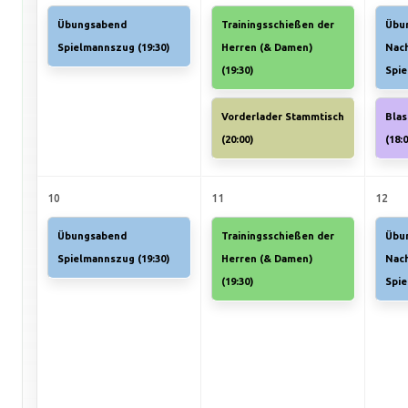
Übungsabend
Trainingsschießen der
Übu
Spielmannszug (
19:30
)
Herren (& Damen)
Nac
(
19:30
)
Spi
Vorderlader Stammtisch
Bla
(
20:00
)
(
18:
10
11
12
Übungsabend
Trainingsschießen der
Übu
Spielmannszug (
19:30
)
Herren (& Damen)
Nac
(
19:30
)
Spi