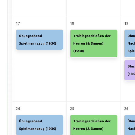
17
18
19
Übungsabend
Trainingsschießen der
Übu
Spielmannszug (
19:30
)
Herren (& Damen)
Nac
(
19:30
)
Spi
Bla
(
18:
24
25
26
Übungsabend
Trainingsschießen der
Übu
Spielmannszug (
19:30
)
Herren (& Damen)
Nac