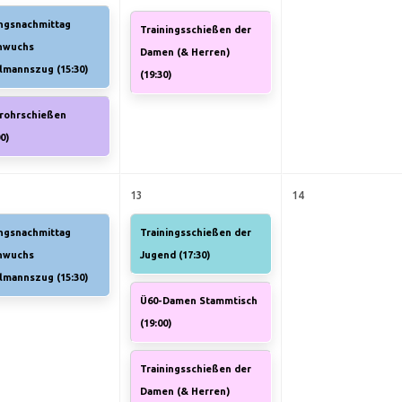
ngsnachmittag
Trainingsschießen der
hwuchs
Damen (& Herren)
elmannszug (
15:30
)
(
19:30
)
srohrschießen
00
)
13
14
ngsnachmittag
Trainingsschießen der
hwuchs
Jugend (
17:30
)
elmannszug (
15:30
)
Ü60-Damen Stammtisch
(
19:00
)
Trainingsschießen der
Damen (& Herren)