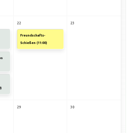
22
23
Freundschafts-
Schießen (
11:00
)
os
0
)
29
30