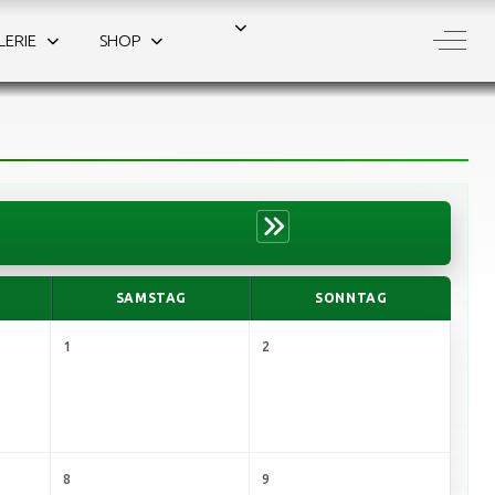
Off-C
LERIE
SHOP
SAMSTAG
SONNTAG
1
2
8
9