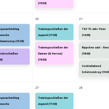
(
19:30
)
20
21
ngsnachmittag
Trainingsschießen der
TSV 75-Jahr-Feier
hwuchs
Jugend (
17:30
)
(
14:00
)
elmannszug (
15:30
)
Trainingsschießen der
Rippchen satt - Xen
srohrschießen
Damen (& Herren)
(
18:00
)
00
)
(
19:30
)
Cocktailabend
Schützenkrug (
19:0
27
28
ngsnachmittag
Trainingsschießen der
hwuchs
Jugend (
17:30
)