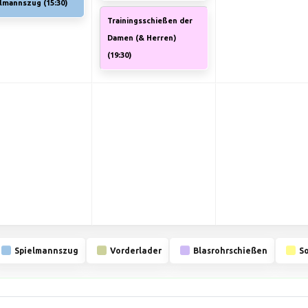
elmannszug (
15:30
)
Trainingsschießen der
Damen (& Herren)
(
19:30
)
Spielmannszug
Vorderlader
Blasrohrschießen
S