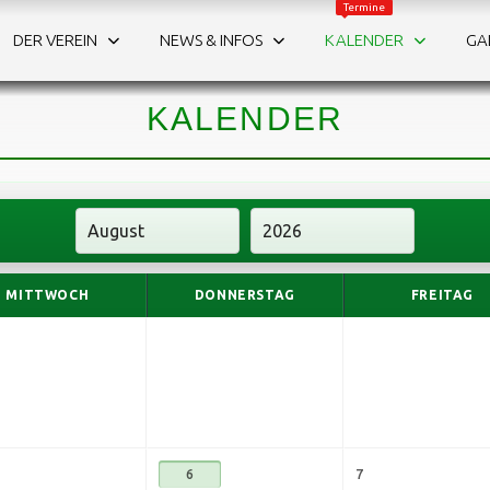
Termine
DER VEREIN
NEWS & INFOS
KALENDER
GA
WAS IST LOS?
Die Termine auf einen Blick.
KALENDER
MITTWOCH
DONNERSTAG
FREITAG
6
7