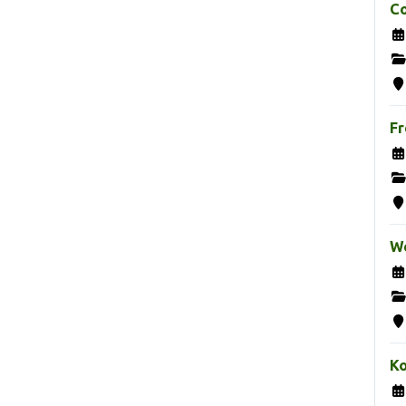
Co
Fr
We
K