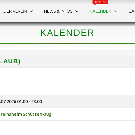
Termine
Schützenfest
Countdown
DER VEREIN
NEWS & INFOS
KALENDER
GA
:
:
:
2
8
0
0
2
1
0
4
2
KALENDER
Tage
Stunden
Minuten
Sekunden
LAUB)
.07.2026
01:00 - 23:00
reinsheim Schützenkrug