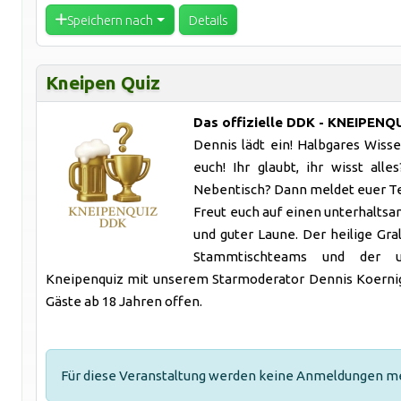
Speichern nach
Details
Kneipen Quiz
Das offizielle DDK - KNEIPENQU
Dennis lädt ein! Halbgares Wiss
euch! Ihr glaubt, ihr wisst al
Nebentisch? Dann meldet euer Te
Freut euch auf einen unterhaltsa
und guter Laune. Der heilige Gr
Stammtischteams und der ul
Kneipenquiz mit unserem Starmoderator Dennis Koernig! D
Gäste ab 18 Jahren offen.
Für diese Veranstaltung werden keine Anmeldungen