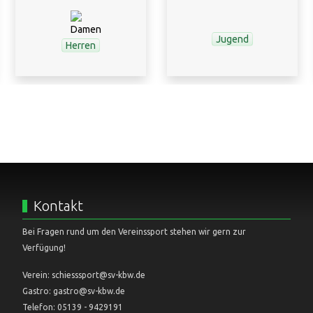
Jugend
Herren
Kontakt
Bei Fragen rund um den Vereinssport stehen wir gern zur
Verfügung!
Verein: schiesssport@sv-kbw.de
Gastro: gastro@sv-kbw.de
Telefon: 05139 - 9429191