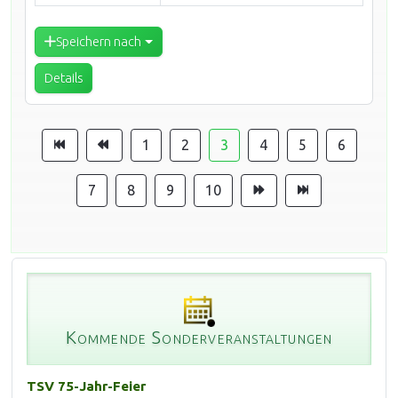
Speichern nach
Details
1
2
3
4
5
6
7
8
9
10
Kommende Sonderveranstaltungen
TSV 75-Jahr-Feier