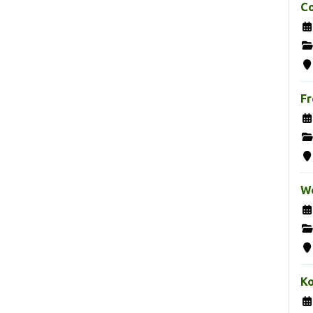
Co
Fr
We
K