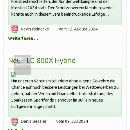
Kreisbestenschießen, der Rundenwettkämpfe und der
Kreisliga 2024 statt. Der Schützenverein Kleinburgwedel
konnte auch in diesem Jahr beeindruckende Erfolge
verzeichnen und sich in diversen Disziplinen gegen die
starke Konkurrenz aus dem Kreis Burgdorf durchsetzen.
Kevin Reinecke
vom 12. August 2024
Weiterlesen …
Inga
Neu - LG 800X Hybrid
Sonnefeld
Um unseren Vereinsmitgliedern ohne eigene Gewehre die
Chance auf noch bessere Leistungen bei Wettbewerben zu
geben, hat der Verein mit finanzieller Unterstützung des
Sparkassen-Sportfonds Hannover im Juli ein neues
Luftgewehr angeschafft.
Denis Bessler
vom 09. Juli 2024