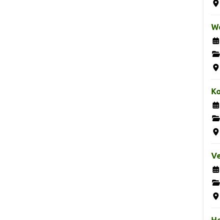
We
K
Ve