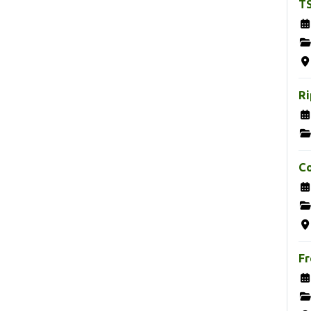
TS
Ri
Co
Fr