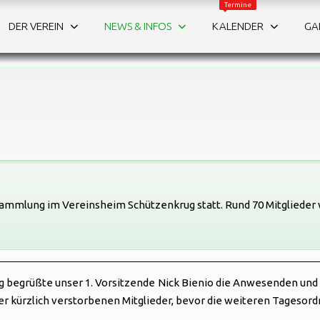
Termine
NEWS
DER VEREIN
NEWS & INFOS
KALENDER
GA
Aktuelles & Berichte
MEHR NEWS
sammlung im Vereinsheim Schützenkrug statt. Rund 70 Mitglieder 
g begrüßte unser 1. Vorsitzende Nick Bienio die Anwesenden un
r kürzlich verstorbenen Mitglieder, bevor die weiteren Tagesor