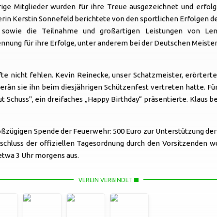
ge Mitglieder wurden für ihre Treue ausgezeichnet und erfol
iterin Kerstin Sonnefeld berichtete von den sportlichen Erfolg
en sowie die Teilnahme und großartigen Leistungen von 
nung für ihre Erfolge, unter anderem bei der Deutschen Meister
te nicht fehlen. Kevin Reinecke, unser Schatzmeister, erörterte 
verän sie ihn beim diesjährigen Schützenfest vertreten hatte. F
 Schuss", ein dreifaches „Happy Birthday“ präsentierte. Klaus be
roßzügigen Spende der Feuerwehr: 500 Euro zur Unterstützung der
hluss der offiziellen Tagesordnung durch den Vorsitzenden wu
 etwa 3 Uhr morgens aus.
VEREIN VERBINDET