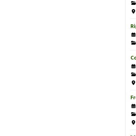
Ri
Co
Fr