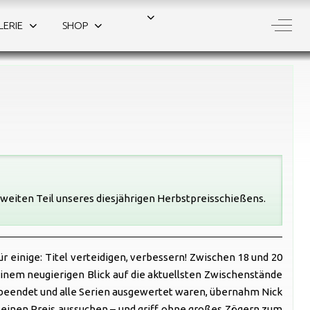
Off-C
LERIE
SHOP
weiten Teil unseres diesjährigen Herbstpreisschießens.
 einige: Titel verteidigen, verbessern! Zwischen 18 und 20
inem neugierigen Blick auf die aktuellsten Zwischenstände
ßen beendet und alle Serien ausgewertet waren, übernahm Nick
st einen Preis aussuchen – und griff ohne großes Zögern zum