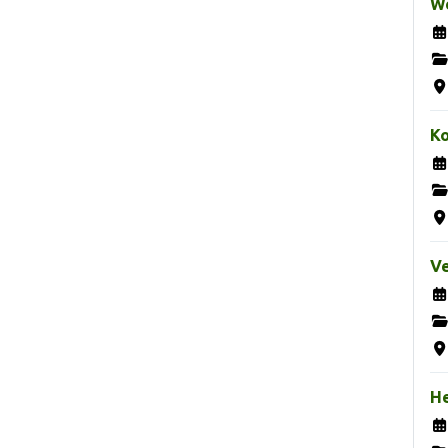
We
K
Ve
H