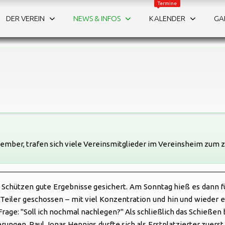
Termine
NEWS
DER VEREIN
NEWS & INFOS
KALENDER
GA
Infos & Downloads
DOWNLOADS
vember, trafen sich viele Vereinsmitglieder im Vereinsheim zum z
Schützen gute Ergebnisse gesichert. Am Sonntag hieß es dann für
eiler geschossen – mit viel Konzentration und hin und wieder e
e Frage: "Soll ich nochmal nachlegen?" Als schließlich das Schie
rungen. Paul Jonas Hennigs durfte sich als Erstplatzierter zuer