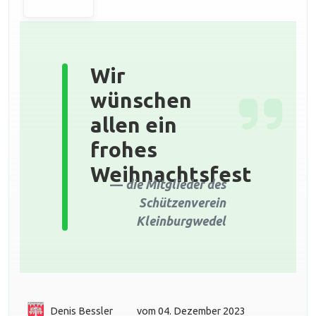
Wir
wünschen
allen ein
frohes
Weihnachtsfest
die Mitglieder des
Schützenverein
Kleinburgwedel
Denis Bessler
vom 04. Dezember 2023